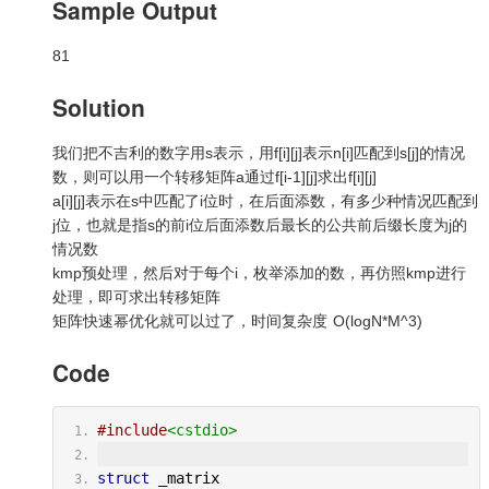
Sample Output
81
Solution
我们把不吉利的数字用s表示，用f[i][j]表示n[i]匹配到s[j]的情况
数，则可以用一个转移矩阵a通过f[i-1][j]求出f[i][j]
a[i][j]表示在s中匹配了i位时，在后面添数，有多少种情况匹配到
j位，也就是指s的前i位后面添数后最长的公共前后缀长度为j的
情况数
kmp预处理，然后对于每个i，枚举添加的数，再仿照kmp进行
处理，即可求出转移矩阵
矩阵快速幂优化就可以过了，时间复杂度
O(logN*M^3)
Code
#include
<cstdio>
struct
 _matrix