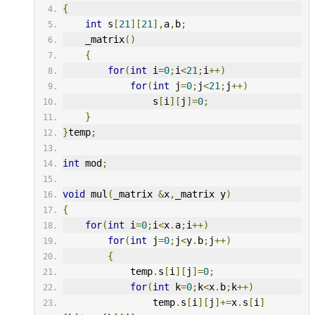
{
int
 s
[
21
][
21
],
a
,
b
;
    _matrix
()
{
for
(
int
 i
=
0
;
i
<
21
;
i
++)
for
(
int
 j
=
0
;
j
<
21
;
j
++)
                s
[
i
][
j
]=
0
;
}
}
temp
;
int
 mod
;
void
 mul
(
_matrix 
&
x
,
_matrix y
)
{
for
(
int
 i
=
0
;
i
<
x
.
a
;
i
++)
for
(
int
 j
=
0
;
j
<
y
.
b
;
j
++)
{
            temp
.
s
[
i
][
j
]=
0
;
for
(
int
 k
=
0
;
k
<
x
.
b
;
k
++)
                temp
.
s
[
i
][
j
]+=
x
.
s
[
i
]