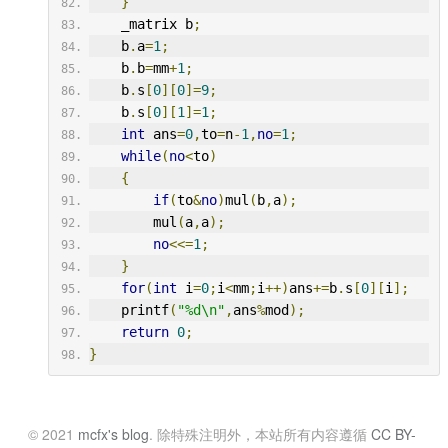
}
    _matrix b
;
    b
.
a
=
1
;
    b
.
b
=
mm
+
1
;
    b
.
s
[
0
][
0
]=
9
;
    b
.
s
[
0
][
1
]=
1
;
int
 ans
=
0
,
to
=
n
-
1
,
no
=
1
;
while
(
no
<
to
)
{
if
(
to
&
no
)
mul
(
b
,
a
);
        mul
(
a
,
a
);
no
<<=
1
;
}
for
(
int
 i
=
0
;
i
<
mm
;
i
++)
ans
+=
b
.
s
[
0
][
i
];
    printf
(
"%d\n"
,
ans
%
mod
);
return
0
;
}
© 2021
mcfx's blog
. 除特殊注明外，本站所有内容遵循
CC BY-