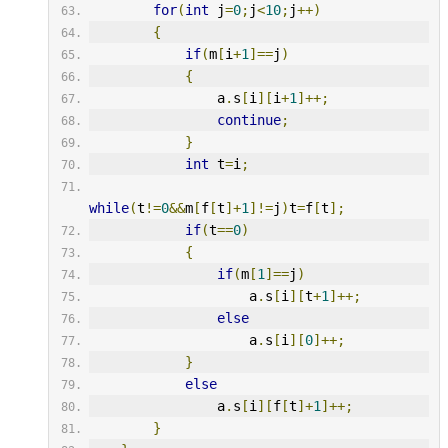
for
(
int
 j
=
0
;
j
<
10
;
j
++)
{
if
(
m
[
i
+
1
]==
j
)
{
                a
.
s
[
i
][
i
+
1
]++;
continue
;
}
int
 t
=
i
;
while
(
t
!=
0
&&
m
[
f
[
t
]+
1
]!=
j
)
t
=
f
[
t
];
if
(
t
==
0
)
{
if
(
m
[
1
]==
j
)
                    a
.
s
[
i
][
t
+
1
]++;
else
                    a
.
s
[
i
][
0
]++;
}
else
                a
.
s
[
i
][
f
[
t
]+
1
]++;
}