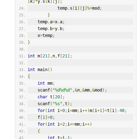
[
k
]*
y
.
s
[
k
][
j
];
            temp
.
s
[
i
][
j
]%=
mod
;
}
    temp
.
a
=
x
.
a
;
    temp
.
b
=
y
.
b
;
    x
=
temp
;
}
int
 m
[
21
],
n
,
f
[
21
];
int
 main
()
{
int
 mm
;
    scanf
(
"%d%d%d"
,&
n
,&
mm
,&
mod
);
char
 t
[
20
];
    scanf
(
"%s"
,
t
);
for
(
int
 i
=
0
;
i
<
mm
;
i
++)
m
[
i
+
1
]=
t
[
i
]-
48
;
    f
[
1
]=
0
;
for
(
int
 i
=
2
;
i
<=
mm
;
i
++)
{
int
 t
=
i
-
1
;